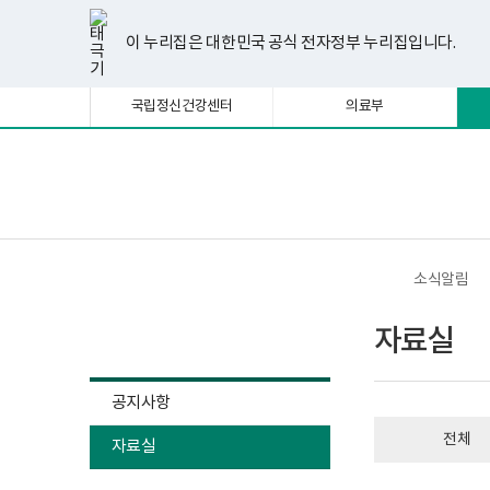
너
자
한
파
pdf
플
유
페
인
블
선
홈
첨
첨
첨
첨
첨
첨
첨
첨
첨
비
료
글
워
뷰
래
튜
이
스
로
택
부
부
부
부
부
부
부
부
부
1180px
실
뷰
포
어
시
브
스
타
그
이 누리집은 대한민국 공식 전자정부 누리집입니다.
됨
이
게
파
파
파
파
파
파
파
파
파
어
인
프
뷰
북
그
상
시
프
트
로
어
램
일
일
일
일
일
일
일
일
일
물
로
뷰
그
프
국립정신건강센터
의료부
목
그
어
램
로
록
램
프
다
그
-
다
로
운
램
번
운
그
로
다
호,
로
램
드
운
보
전
제
드
다
로
건
체
목,
운
드
복
메
작
로
지
뉴
성
드
부
자,
국
소식알림
등
립
록
정
소식알림
일,
신
자료실
첨
건
부
강
내
센
용
터
공지사항
이
정
보
신
전체
여
자료실
건
집
강
니
사