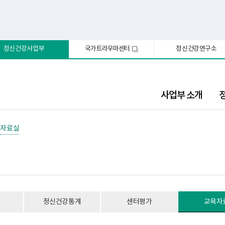
정신건강사업부
국가트라우마센터
정신건강연구소
새
창
사업부 소개
자료실
정신건강통계
센터평가
교육자