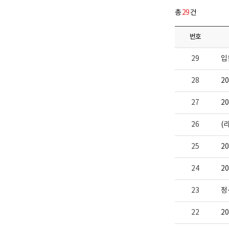
다.
업
총
29
건
부
로
고
번호
29
입
28
2
27
2
26
(
25
2
24
2
23
정
22
2