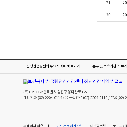
21
2
20
2
국립정신건강센터 주요사이트
바로가기
본부 및 소속기관
바로
(우)
04933
서울특별시 광진구 용마산로 127
대표전화
(02) 2204-0114
/ 응급실진료
(02) 2204-0119
/ FAX
(02) 
홈페이지 이용안내
개인정보처리방침
저작권정책
보건복지