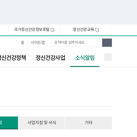
국가정신건강정보포털
정신건강교육
새
새
창
창
통
검
홈
사이트맵
합
색
검
선
색
정신건강정책
정신건강사업
소식알림
택
됨
료
사업지침 및 서식
기타