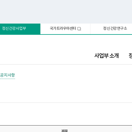
정신건강사업부
국가트라우마센터
정신건강연구소
새
창
사업부 소개
공지사항
제목