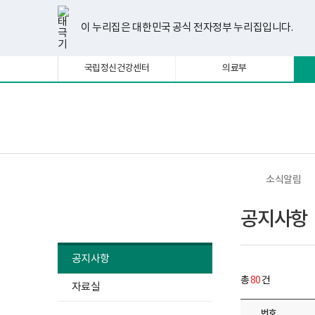
너
공
한
파
pdf
플
유
페
인
블
선
홈
첨
첨
첨
첨
첨
첨
첨
첨
비
지
글
워
뷰
래
튜
이
스
로
택
부
부
부
부
부
부
부
부
1180px
사
뷰
포
어
시
브
스
타
그
이 누리집은 대한민국 공식 전자정부 누리집입니다.
됨
이
항
파
파
파
파
파
파
파
파
어
인
프
뷰
북
그
상
게
프
트
로
어
램
일
일
일
일
일
일
일
일
시
로
뷰
그
프
국립정신건강센터
의료부
물
그
어
램
로
목
램
프
다
그
록
다
로
운
램
-
운
그
로
다
번
로
램
드
운
보
전
호,
드
다
로
건
체
제
운
드
복
메
목,
로
지
뉴
작
드
부
성
국
소식알림
자,
립
등
정
소식알림
록
신
공지사항
일,
건
첨
강
부
센
내
터
공지사항
용
정
이
신
총
80
건
보
자료실
건
여
강
집
사
번호