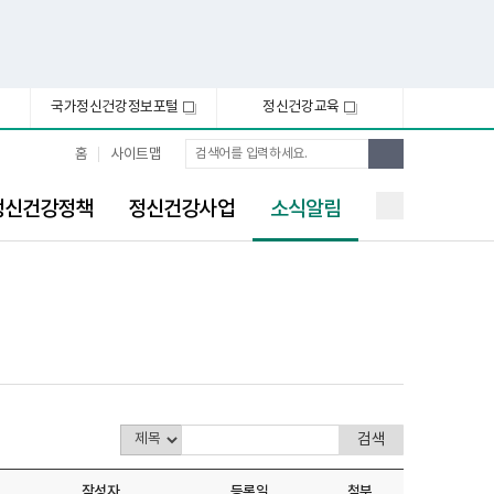
국가정신건강정보포털
정신건강교육
새
새
창
창
통
검
홈
사이트맵
합
색
검
선
색
정신건강정책
정신건강사업
소식알림
택
됨
작성자
등록일
첨부