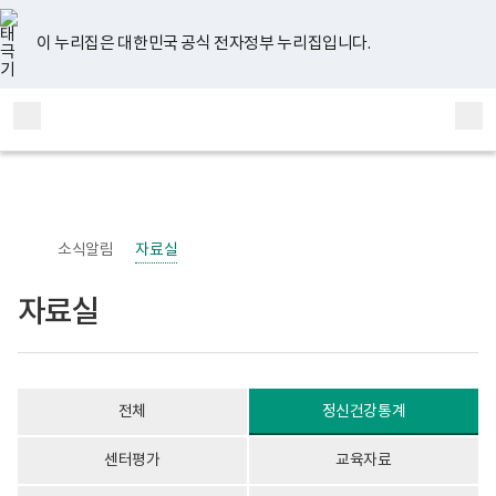
너
자
유
페
인
블
홈
처
이
다
끝
비
료
튜
이
스
로
767px
실
브
스
타
그
이 누리집은 대한민국 공식 전자정부 누리집입니다.
이
게
음
전
음
페
북
그
하
시
램
보
물
페
페
페
이
전
통
건
목
체
합
복
록
이
이
이
지
메
검
지
-
부
번
뉴
색
지
지
지
이
국
호,
립
제
정
목,
이
이
이
동
신
작
소식알림
자료실
건
성
동
동
동
강
자,
센
등
자료실
터
록
정
일,
신
첨
건
부
강
내
사
용
전체
정신건강통계
업
이
부
보
로
여
센터평가
교육자료
고
집
니