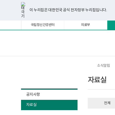
너
자
한
파
pdf
플
유
페
인
블
선
홈
첨
첨
첨
첨
첨
첨
첨
첨
첨
첨
비
료
글
워
뷰
래
튜
이
스
로
택
부
부
부
부
부
부
부
부
부
부
1180px
실
뷰
포
어
시
브
스
타
그
이 누리집은 대한민국 공식 전자정부 누리집입니다.
됨
이
게
파
파
파
파
파
파
파
파
파
파
어
인
프
뷰
북
그
상
시
프
트
로
어
램
일
일
일
일
일
일
일
일
일
일
물
로
뷰
그
프
국립정신건강센터
의료부
목
그
어
램
로
록
램
프
다
그
-
다
로
운
램
번
운
그
로
다
호,
로
램
드
운
보
전
제
드
다
로
건
체
목,
운
드
복
메
작
로
지
뉴
성
드
부
자,
국
소식알림
등
립
록
정
소식알림
일,
신
자료실
첨
건
부
강
내
센
용
터
공지사항
이
정
보
신
전체
여
자료실
건
집
강
니
사