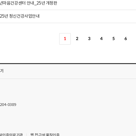
년마음건강센터 안내_25년 개정판
025년 정신건강사업안내
1
2
3
4
5
6
가기
2204-0389
부인증의료기관
웹 접근성 품질인증