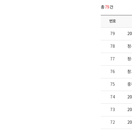
다.
업
총
79
건
부
로
고
번호
79
2
78
정
77
정
76
참
75
중
74
2
73
2
72
2