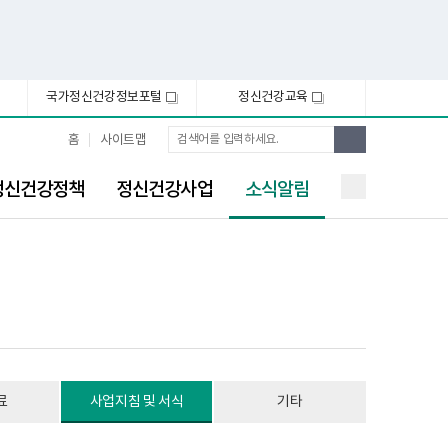
국가정신건강정보포털
정신건강교육
새
새
창
창
통
검
홈
사이트맵
합
색
검
선
색
정신건강정책
정신건강사업
소식알림
택
됨
료
사업지침 및 서식
기타