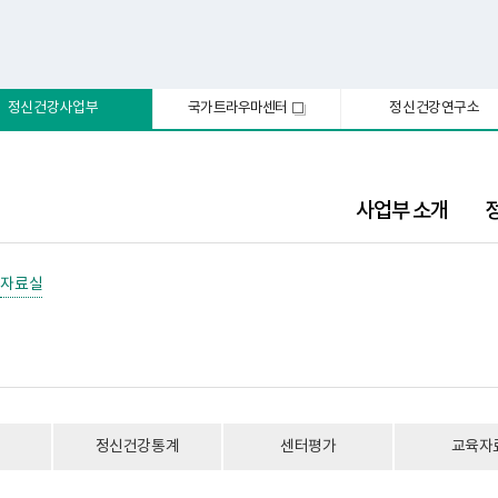
정신건강사업부
국가트라우마센터
정신건강연구소
새
창
사업부 소개
자료실
정신건강통계
센터평가
교육자