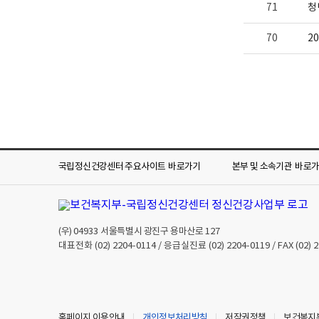
71
청
70
2
국립정신건강센터 주요사이트
바로가기
본부 및 소속기관
바로
(우)
04933
서울특별시 광진구 용마산로 127
대표전화
(02) 2204-0114
/ 응급실진료
(02) 2204-0119
/ FAX
(02) 
홈페이지 이용안내
개인정보처리방침
저작권정책
보건복지