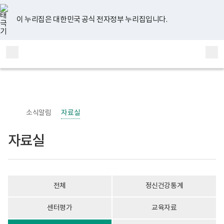
너
자
유
페
인
블
홈
비
료
튜
이
스
로
767px
실
브
스
타
그
이 누리집은 대한민국 공식 전자정부 누리집입니다.
이
게
북
그
하
시
램
보
물
전
통
건
목
체
합
복
록
메
검
지
-
부
번
뉴
색
국
호,
립
제
정
목,
신
작
소식알림
자료실
건
성
강
자,
센
등
자료실
터
록
정
일,
신
첨
건
부
강
내
사
용
전체
정신건강통계
업
이
부
보
로
여
센터평가
교육자료
고
집
니