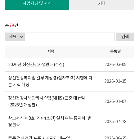
다.
사업지침 및 서식
기타
총
79
건
제목
등록일
2026년 정신건강사업안내(수정)
2026-03-05
정신건강복지법 일부 개정령(절차조력) 시행에 따
2026-01-15
른 서식 개정
정신건강사례관리시스템(MHIS) 표준 매뉴얼
2026-01-07
(2026년 개정판)
참고서식 제8호 ´진단(소견) 일치 여부 통지서´ 변
2025-07-28
경 안내
중독 정신건강 표준 사례관리 매뉴얼
2025-06-25