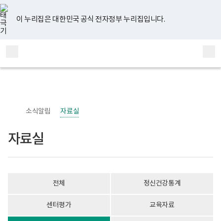
너
자
유
페
인
블
홈
비
료
튜
이
스
로
767px
실
브
스
타
그
이 누리집은 대한민국 공식 전자정부 누리집입니다.
이
게
북
그
하
시
램
보
물
전
통
건
목
체
합
복
록
메
검
지
-
부
번
뉴
색
국
호,
립
제
정
목,
신
작
소식알림
자료실
건
성
강
자,
센
등
자료실
터
록
정
일,
신
첨
건
부
강
내
사
용
전체
정신건강통계
업
이
부
보
로
여
센터평가
교육자료
고
집
니