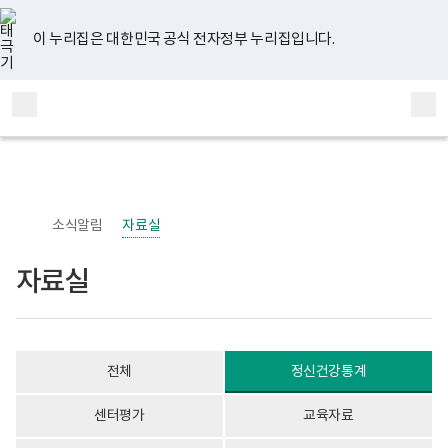
너
자
유
페
인
블
홈
처
이
다
끝
비
료
튜
이
스
로
767px
실
브
스
타
그
이 누리집은 대한민국 공식 전자정부 누리집입니다.
이
게
음
전
음
페
북
그
하
시
램
보
물
페
페
페
이
전
통
건
목
체
합
복
록
이
이
이
지
메
검
지
-
부
번
뉴
색
지
지
지
이
국
호,
립
제
정
목,
이
이
이
동
신
작
소식알림
자료실
건
성
동
동
동
강
자,
센
등
자료실
터
록
정
일,
신
첨
건
부
강
내
사
용
전체
정신건강통계
업
이
부
보
로
여
센터평가
교육자료
고
집
니