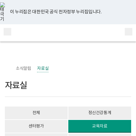
너
자
유
페
인
블
홈
비
료
튜
이
스
로
767px
실
브
스
타
그
이 누리집은 대한민국 공식 전자정부 누리집입니다.
이
게
북
그
하
시
램
보
물
전
통
건
목
체
합
복
록
메
검
지
-
부
번
뉴
색
국
호,
립
제
정
목,
신
작
소식알림
자료실
건
성
강
자,
센
등
자료실
터
록
정
일,
신
첨
건
부
강
내
사
용
전체
정신건강통계
업
이
부
보
로
여
센터평가
교육자료
고
집
니