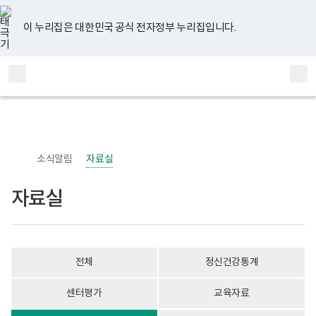
너
자
유
페
인
블
홈
비
료
튜
이
스
로
767px
실
브
스
타
그
이 누리집은 대한민국 공식 전자정부 누리집입니다.
이
게
북
그
하
시
램
보
물
전
통
건
목
체
합
복
록
메
검
지
-
부
번
뉴
색
국
호,
립
제
정
목,
신
작
소식알림
자료실
건
성
강
자,
센
등
자료실
터
록
정
일,
신
첨
건
부
강
내
사
용
전체
정신건강통계
업
이
부
보
로
여
센터평가
교육자료
고
집
니