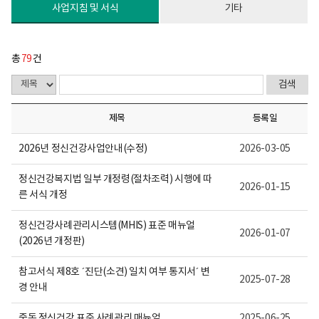
다.
사업지침 및 서식
기타
총
79
건
제목
등록일
2026년 정신건강사업안내(수정)
2026-03-05
정신건강복지법 일부 개정령(절차조력) 시행에 따
2026-01-15
른 서식 개정
정신건강사례관리시스템(MHIS) 표준 매뉴얼
2026-01-07
(2026년 개정판)
참고서식 제8호 ´진단(소견) 일치 여부 통지서´ 변
2025-07-28
경 안내
중독 정신건강 표준 사례관리 매뉴얼
2025-06-25