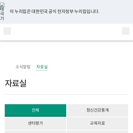
너
자
유
페
인
블
홈
처
이
다
끝
비
료
튜
이
스
로
767px
실
브
스
타
그
이 누리집은 대한민국 공식 전자정부 누리집입니다.
이
게
음
전
음
페
북
그
하
시
램
보
물
페
페
페
이
전
통
건
목
체
합
복
록
이
이
이
지
메
검
지
-
부
번
뉴
색
지
지
지
이
국
호,
립
제
정
목,
이
이
이
동
신
작
소식알림
자료실
건
성
동
동
동
강
자,
센
등
자료실
터
록
정
일,
신
첨
건
부
강
내
사
용
전체
정신건강통계
업
이
부
보
로
여
센터평가
교육자료
고
집
니