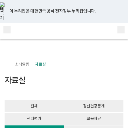
너
자
유
페
인
블
홈
비
료
튜
이
스
로
767px
실
브
스
타
그
이 누리집은 대한민국 공식 전자정부 누리집입니다.
이
게
북
그
하
시
램
보
물
전
통
건
목
체
합
복
록
메
검
지
-
부
번
뉴
색
국
호,
립
제
정
목,
신
작
소식알림
자료실
건
성
강
자,
센
등
자료실
터
록
정
일,
신
첨
건
부
강
내
사
용
전체
정신건강통계
업
이
부
보
로
여
센터평가
교육자료
고
집
니