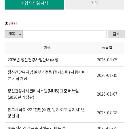
다.
사업지침 및 서식
기타
총
79
건
제목
등록일
2026년 정신건강사업안내(수정)
2026-03-05
정신건강복지법 일부 개정령(절차조력) 시행에 따
2026-01-15
른 서식 개정
정신건강사례관리시스템(MHIS) 표준 매뉴얼
2026-01-07
(2026년 개정판)
참고서식 제8호 ´진단(소견) 일치 여부 통지서´ 변
2025-07-28
경 안내
중독 정신건강 표준 사례관리 매뉴얼
2025-06-25