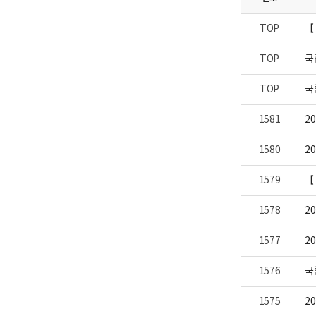
니
업
다.
부
TOP
【
로
고
TOP
국
TOP
국
1581
2
1580
2
1579
【
1578
2
1577
2
1576
국
1575
2