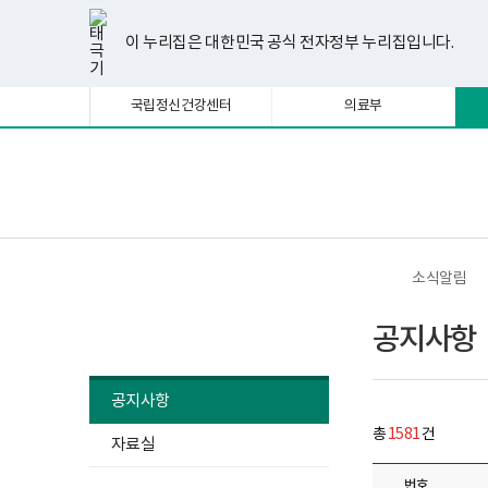
너
공
한
파
pdf
플
유
페
인
블
선
홈
첨
첨
첨
첨
첨
첨
첨
첨
첨
처
이
다
끝
비
지
글
워
뷰
래
튜
이
스
로
택
부
부
부
부
부
부
부
부
부
1180px
사
뷰
포
어
시
브
스
타
그
이 누리집은 대한민국 공식 전자정부 누리집입니다.
됨
이
항
파
파
파
파
파
파
파
파
파
음
전
음
페
어
인
프
뷰
북
그
상
게
프
트
로
어
램
일
일
일
일
일
일
일
일
일
시
로
뷰
그
프
페
페
페
이
국립정신건강센터
의료부
물
그
어
램
로
목
램
프
다
그
이
이
이
지
록
다
로
운
램
-
운
그
로
다
지
지
지
이
번
로
램
드
운
보
전
호,
드
다
로
건
체
제
이
이
이
동
운
드
복
메
목,
로
지
뉴
작
드
부
동
동
동
성
국
소식알림
자,
립
등
정
소식알림
록
신
공지사항
일,
건
첨
강
부
센
내
터
공지사항
용
정
이
신
총
1581
건
보
자료실
건
여
강
집
사
번호