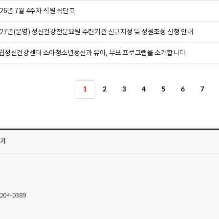
026년 7월 4주차 직원 식단표
027년(운영) 정신건강전문요원 수련기관 신규지정 및 정원조정 신청 안내
립정신건강센터 소아청소년정신과 유아, 부모 프로그램을 소개합니다.
1
2
3
4
5
6
7
가기
2204-0389