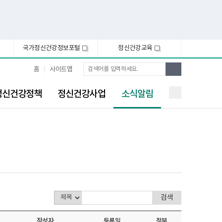
국가정신건강정보포털
정신건강교육
새
새
창
창
통
검
홈
사이트맵
합
색
검
선
색
정신건강정책
정신건강사업
소식알림
택
됨
작성자
등록일
첨부