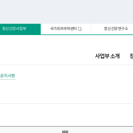
정신건강사업부
국가트라우마센터
정신건강연구소
새
창
사업부 소개
공지사항
제목