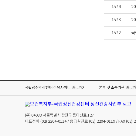
1574
2
1573
2
1572
국
국립정신건강센터 주요사이트
바로가기
본부 및 소속기관
바로
(우)
04933
서울특별시 광진구 용마산로 127
대표전화
(02) 2204-0114
/ 응급실진료
(02) 2204-0119
/ FAX
(02) 