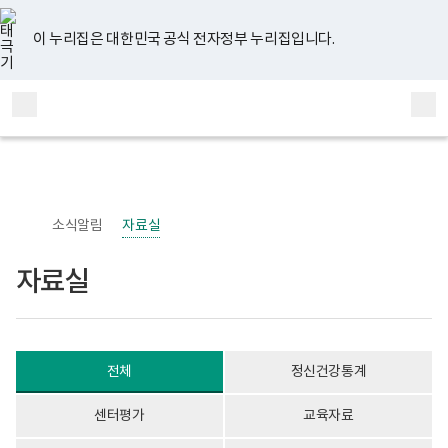
너
자
유
페
인
블
홈
처
이
다
끝
비
료
튜
이
스
로
767px
실
브
스
타
그
이 누리집은 대한민국 공식 전자정부 누리집입니다.
이
게
음
전
음
페
북
그
하
시
램
보
물
페
페
페
이
전
통
건
목
체
합
복
록
이
이
이
지
메
검
지
-
부
번
뉴
색
지
지
지
이
국
호,
립
제
정
목,
이
이
이
동
신
작
소식알림
자료실
건
성
동
동
동
강
자,
센
등
자료실
터
록
정
일,
신
첨
건
부
강
내
사
용
전체
정신건강통계
업
이
부
보
로
여
센터평가
교육자료
고
집
니