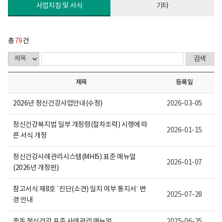
다.
사업지침 및 서식
기타
총
79
건
제목
등록일
2026년 정신건강사업안내(수정)
2026-03-05
정신건강복지법 일부 개정령(절차조력) 시행에 따
2026-01-15
른 서식 개정
정신건강사례관리시스템(MHIS) 표준 매뉴얼
2026-01-07
(2026년 개정판)
참고서식 제8호 ´진단(소견) 일치 여부 통지서´ 변
2025-07-28
경 안내
중독 정신건강 표준 사례관리 매뉴얼
2025-06-25