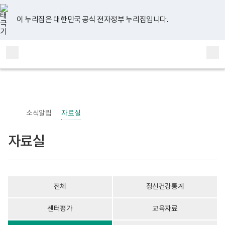
너
자
유
페
인
블
홈
비
료
튜
이
스
로
767px
실
브
스
타
그
이 누리집은 대한민국 공식 전자정부 누리집입니다.
이
게
북
그
하
시
램
보
물
전
통
건
목
체
합
복
록
메
검
지
-
부
번
뉴
색
국
호,
립
제
정
목,
신
작
소식알림
자료실
건
성
강
자,
센
등
자료실
터
록
정
일,
신
첨
건
부
강
내
사
용
전체
정신건강통계
업
이
부
보
로
여
센터평가
교육자료
고
집
니