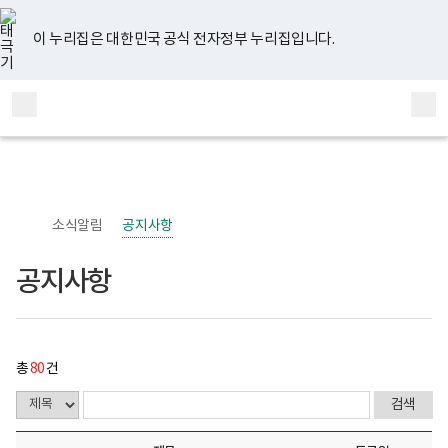
너
공
유
페
인
블
홈
비
지
튜
이
스
로
767px
사
브
스
타
그
이 누리집은 대한민국 공식 전자정부 누리집입니다.
이
항
북
그
하
게
램
보
시
전
통
건
물
체
합
복
목
메
검
지
록
부
-
뉴
색
국
번
립
호,
정
제
신
목,
소식알림
공지사항
건
작
강
성
센
자,
공지사항
터
등
정
록
신
일,
건
첨
강
부
사
내
총
80
건
업
용
부
이
로
보
고
여
집