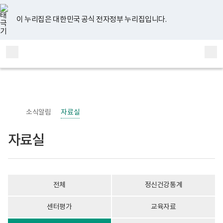
너
자
유
페
인
블
홈
비
료
튜
이
스
로
767px
실
브
스
타
그
이 누리집은 대한민국 공식 전자정부 누리집입니다.
이
게
북
그
하
시
램
보
물
전
통
건
목
체
합
복
록
메
검
지
-
부
번
뉴
색
국
호,
립
제
정
목,
신
작
소식알림
자료실
건
성
강
자,
센
등
자료실
터
록
정
일,
신
첨
건
부
강
내
사
용
전체
정신건강통계
업
이
부
보
로
여
센터평가
교육자료
고
집
니