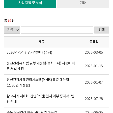
다.
사업지침 및 서식
기타
총
79
건
제목
등록일
2026년 정신건강사업안내(수정)
2026-03-05
정신건강복지법 일부 개정령(절차조력) 시행에 따
2026-01-15
른 서식 개정
정신건강사례관리시스템(MHIS) 표준 매뉴얼
2026-01-07
(2026년 개정판)
참고서식 제8호 ´진단(소견) 일치 여부 통지서´ 변
2025-07-28
경 안내
중독 정신건강 표준 사례관리 매뉴얼
2025-06-25