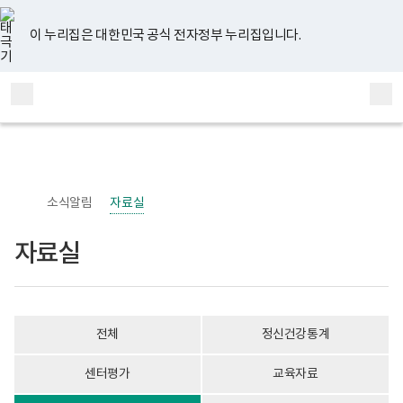
너
자
유
페
인
블
홈
비
료
튜
이
스
로
767px
실
브
스
타
그
이 누리집은 대한민국 공식 전자정부 누리집입니다.
이
게
북
그
하
시
램
보
물
전
통
건
목
체
합
복
록
메
검
지
-
부
번
뉴
색
국
호,
립
제
정
목,
신
작
소식알림
자료실
건
성
강
자,
센
등
자료실
터
록
정
일,
신
첨
건
부
강
내
사
용
전체
정신건강통계
업
이
부
보
로
여
센터평가
교육자료
고
집
니