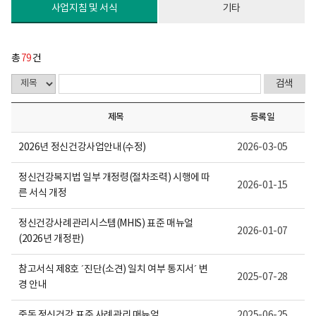
다.
사업지침 및 서식
기타
총
79
건
제목
등록일
2026년 정신건강사업안내(수정)
2026-03-05
정신건강복지법 일부 개정령(절차조력) 시행에 따
2026-01-15
른 서식 개정
정신건강사례관리시스템(MHIS) 표준 매뉴얼
2026-01-07
(2026년 개정판)
참고서식 제8호 ´진단(소견) 일치 여부 통지서´ 변
2025-07-28
경 안내
중독 정신건강 표준 사례관리 매뉴얼
2025-06-25