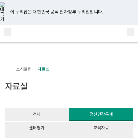
너
자
유
페
인
블
홈
처
이
다
끝
비
료
튜
이
스
로
767px
실
브
스
타
그
이 누리집은 대한민국 공식 전자정부 누리집입니다.
이
게
음
전
음
페
북
그
하
시
램
보
물
페
페
페
이
전
통
건
목
체
합
복
록
이
이
이
지
메
검
지
-
부
번
뉴
색
지
지
지
이
국
호,
립
제
정
목,
이
이
이
동
신
작
소식알림
자료실
건
성
동
동
동
강
자,
센
등
자료실
터
록
정
일,
신
첨
건
부
강
내
사
용
전체
정신건강통계
업
이
부
보
로
여
센터평가
교육자료
고
집
니