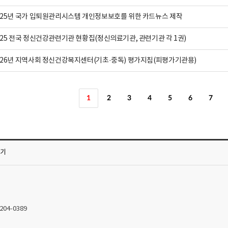
025년 국가 입퇴원관리시스템 개인정보보호를 위한 카드뉴스 제작
025 전국 정신건강관련기관 현황집(정신의료기관, 관련기관 각 1권)
026년 지역사회 정신건강복지센터(기초·중독) 평가지침(피평가기관용)
1
2
3
4
5
6
7
가기
2204-0389