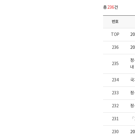
다.
업
총
236
건
부
로
고
번호
TOP
2
236
2
정
235
내
234
국
233
정
232
정
231
「
230
2