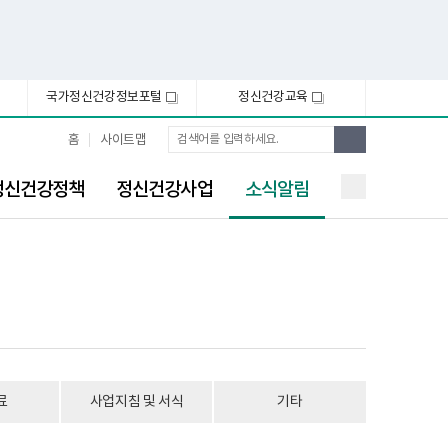
국가정신건강정보포털
정신건강교육
새
새
창
창
통
검
홈
사이트맵
합
색
검
선
색
정신건강정책
정신건강사업
소식알림
택
됨
료
사업지침 및 서식
기타