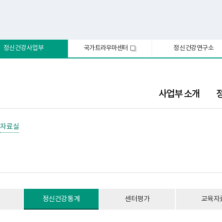
정신건강사업부
국가트라우마센터
정신건강연구소
새
창
사업부 소개
자료실
정신건강통계
센터평가
교육자