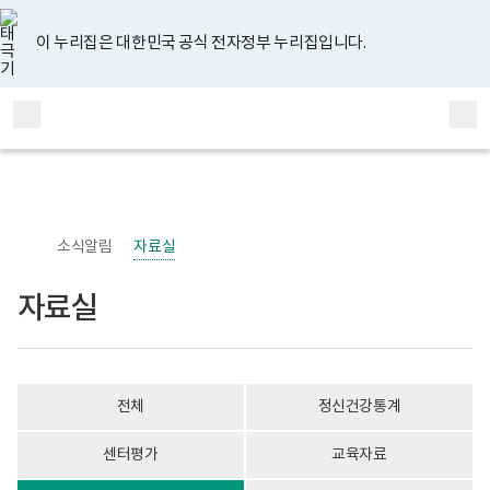
너
자
유
페
인
블
홈
비
료
튜
이
스
로
767px
실
브
스
타
그
이 누리집은 대한민국 공식 전자정부 누리집입니다.
이
게
북
그
하
시
램
보
물
전
통
건
목
체
합
복
록
메
검
지
-
부
번
뉴
색
국
호,
립
제
정
목,
신
작
소식알림
자료실
건
성
강
자,
센
등
자료실
터
록
정
일,
신
첨
건
부
강
내
사
용
전체
정신건강통계
업
이
부
보
로
여
센터평가
교육자료
고
집
니