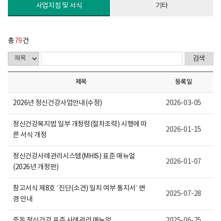
다.
사업지침 및 서식
기타
총
79
건
제목
등록일
2026년 정신건강사업안내(수정)
2026-03-05
정신건강복지법 일부 개정령(절차조력) 시행에 따
2026-01-15
른 서식 개정
정신건강사례관리시스템(MHIS) 표준 매뉴얼
2026-01-07
(2026년 개정판)
참고서식 제8호 ´진단(소견) 일치 여부 통지서´ 변
2025-07-28
경 안내
중독 정신건강 표준 사례관리 매뉴얼
2025-06-25