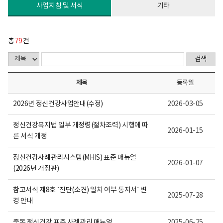
다.
사업지침 및 서식
기타
총
79
건
제목
등록일
2026년 정신건강사업안내(수정)
2026-03-05
정신건강복지법 일부 개정령(절차조력) 시행에 따
2026-01-15
른 서식 개정
정신건강사례관리시스템(MHIS) 표준 매뉴얼
2026-01-07
(2026년 개정판)
참고서식 제8호 ´진단(소견) 일치 여부 통지서´ 변
2025-07-28
경 안내
중독 정신건강 표준 사례관리 매뉴얼
2025-06-25