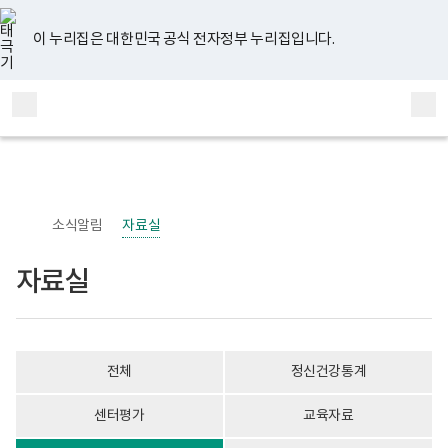
너
자
유
페
인
블
홈
비
료
튜
이
스
로
767px
실
브
스
타
그
이 누리집은 대한민국 공식 전자정부 누리집입니다.
이
게
북
그
하
시
램
보
물
전
통
건
목
체
합
복
록
메
검
지
-
부
번
뉴
색
국
호,
립
제
정
목,
신
작
소식알림
자료실
건
성
강
자,
센
등
자료실
터
록
정
일,
신
첨
건
부
강
내
사
용
전체
정신건강통계
업
이
부
보
로
여
센터평가
교육자료
고
집
니