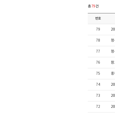
다.
업
총
79
건
부
로
고
번호
79
2
78
정
77
정
76
참
75
중
74
2
73
2
72
2