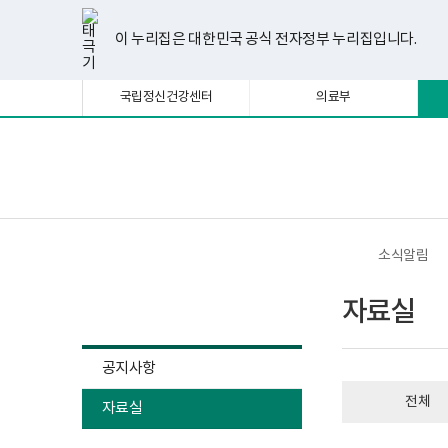
너
자
한
파
pdf
플
유
페
인
블
선
홈
첨
첨
첨
첨
첨
첨
첨
첨
첨
첨
비
료
글
워
뷰
래
튜
이
스
로
택
부
부
부
부
부
부
부
부
부
부
1180px
실
뷰
포
어
시
브
스
타
그
이 누리집은 대한민국 공식 전자정부 누리집입니다.
됨
이
게
파
파
파
파
파
파
파
파
파
파
어
인
프
뷰
북
그
상
시
프
트
로
어
램
일
일
일
일
일
일
일
일
일
일
물
로
뷰
그
프
국립정신건강센터
의료부
목
그
어
램
로
록
램
프
다
그
-
다
로
운
램
번
운
그
로
다
호,
로
램
드
운
보
전
제
드
다
로
건
체
목,
운
드
복
메
작
로
지
뉴
성
드
부
자,
국
소식알림
등
립
록
정
소식알림
일,
신
자료실
첨
건
부
강
내
센
용
터
공지사항
이
정
보
신
전체
여
자료실
건
집
강
니
사