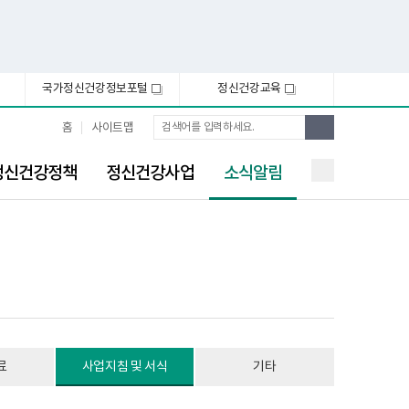
국가정신건강정보포털
정신건강교육
새
새
창
창
통
검
홈
사이트맵
합
색
검
선
색
정신건강정책
정신건강사업
소식알림
택
됨
료
사업지침 및 서식
기타