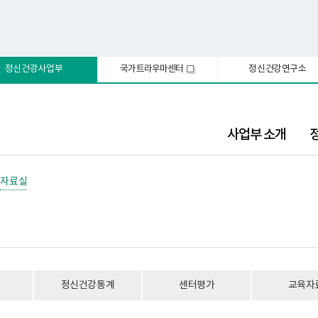
정신건강사업부
국가트라우마센터
정신건강연구소
새
창
사업부 소개
자료실
정신건강통계
센터평가
교육자