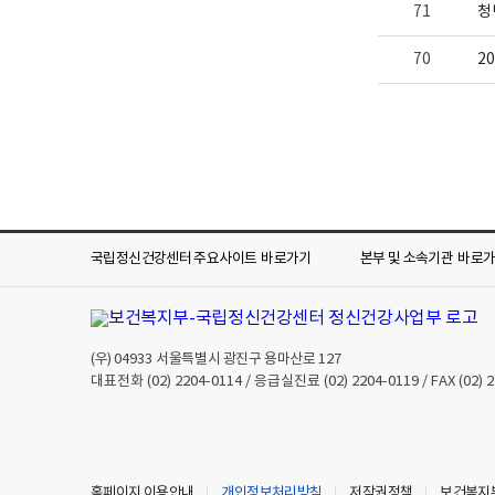
71
청
70
2
국립정신건강센터 주요사이트
바로가기
본부 및 소속기관
바로
(우)
04933
서울특별시 광진구 용마산로 127
대표전화
(02) 2204-0114
/ 응급실진료
(02) 2204-0119
/ FAX
(02) 
홈페이지 이용안내
개인정보처리방침
저작권정책
보건복지