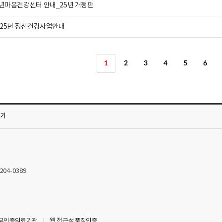
년마음건강센터 안내_25년 개정판
025년 정신건강사업안내
1
2
3
4
5
6
가기
2204-0389
부인증의료기관
웹 접근성 품질인증