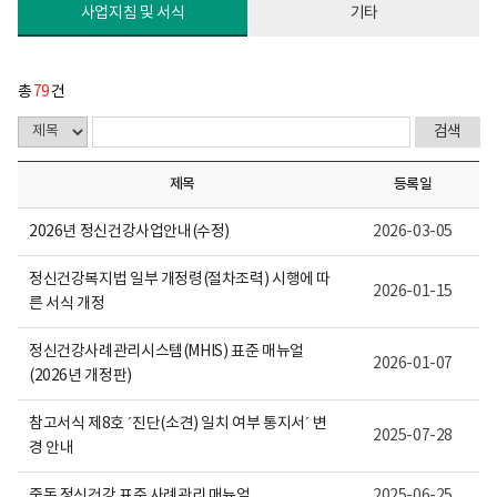
다.
사업지침 및 서식
기타
총
79
건
제목
등록일
2026년 정신건강사업안내(수정)
2026-03-05
정신건강복지법 일부 개정령(절차조력) 시행에 따
2026-01-15
른 서식 개정
정신건강사례관리시스템(MHIS) 표준 매뉴얼
2026-01-07
(2026년 개정판)
참고서식 제8호 ´진단(소견) 일치 여부 통지서´ 변
2025-07-28
경 안내
중독 정신건강 표준 사례관리 매뉴얼
2025-06-25