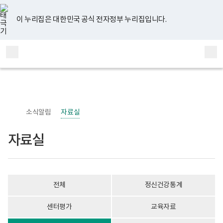
너
자
유
페
인
블
홈
비
료
튜
이
스
로
767px
실
브
스
타
그
이 누리집은 대한민국 공식 전자정부 누리집입니다.
이
게
북
그
하
시
램
보
물
전
통
건
목
체
합
복
록
메
검
지
-
부
번
뉴
색
국
호,
립
제
정
목,
신
작
소식알림
자료실
건
성
강
자,
센
등
자료실
터
록
정
일,
신
첨
건
부
강
내
사
용
전체
정신건강통계
업
이
부
보
로
여
센터평가
교육자료
고
집
니