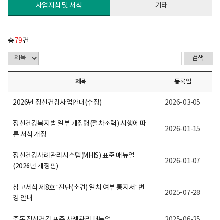
다.
사업지침 및 서식
기타
총
79
건
제목
등록일
2026년 정신건강사업안내(수정)
2026-03-05
정신건강복지법 일부 개정령(절차조력) 시행에 따
2026-01-15
른 서식 개정
정신건강사례관리시스템(MHIS) 표준 매뉴얼
2026-01-07
(2026년 개정판)
참고서식 제8호 ´진단(소견) 일치 여부 통지서´ 변
2025-07-28
경 안내
중독 정신건강 표준 사례관리 매뉴얼
2025-06-25