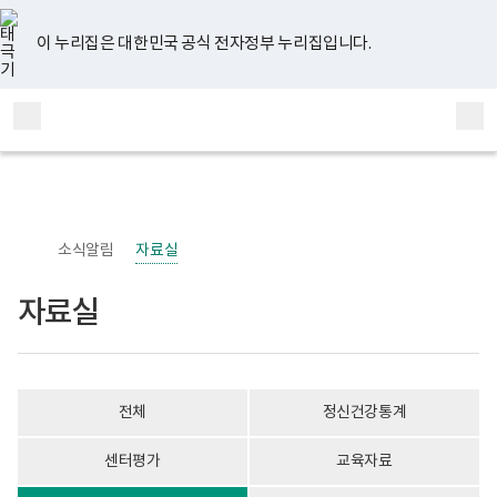
너
자
유
페
인
블
홈
비
료
튜
이
스
로
767px
실
브
스
타
그
이 누리집은 대한민국 공식 전자정부 누리집입니다.
이
게
북
그
하
시
램
보
물
전
통
건
목
체
합
복
록
메
검
지
-
부
번
뉴
색
국
호,
립
제
정
목,
신
작
소식알림
자료실
건
성
강
자,
센
등
자료실
터
록
정
일,
신
첨
건
부
강
내
사
용
전체
정신건강통계
업
이
부
보
로
여
센터평가
교육자료
고
집
니