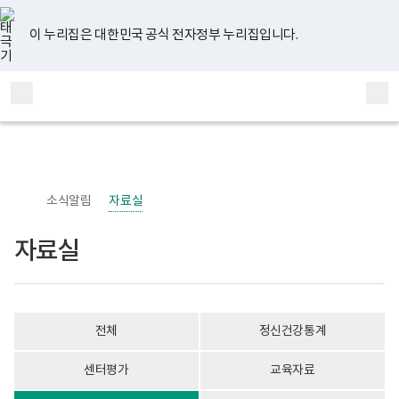
너
자
유
페
인
블
홈
비
료
튜
이
스
로
767px
실
브
스
타
그
이 누리집은 대한민국 공식 전자정부 누리집입니다.
이
게
북
그
하
시
램
보
물
전
통
건
목
체
합
복
록
메
검
지
-
부
번
뉴
색
국
호,
립
제
정
목,
신
작
소식알림
자료실
건
성
강
자,
센
등
자료실
터
록
정
일,
신
첨
건
부
강
내
사
용
전체
정신건강통계
업
이
부
보
로
여
센터평가
교육자료
고
집
니