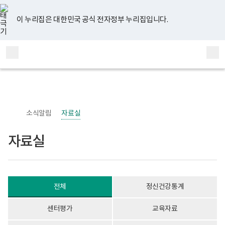
너
자
유
페
인
블
홈
처
이
다
끝
비
료
튜
이
스
로
767px
실
브
스
타
그
이 누리집은 대한민국 공식 전자정부 누리집입니다.
이
게
음
전
음
페
북
그
하
시
램
보
물
페
페
페
이
전
통
건
목
체
합
복
록
이
이
이
지
메
검
지
-
부
번
뉴
색
지
지
지
이
국
호,
립
제
정
목,
이
이
이
동
신
작
소식알림
자료실
건
성
동
동
동
강
자,
센
등
자료실
터
록
정
일,
신
첨
건
부
강
내
사
용
전체
정신건강통계
업
이
부
보
로
여
센터평가
교육자료
고
집
니