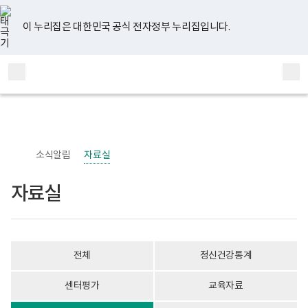
너
자
유
페
인
블
홈
비
료
튜
이
스
로
767px
실
브
스
타
그
이 누리집은 대한민국 공식 전자정부 누리집입니다.
이
게
북
그
하
시
램
보
물
전
통
건
목
체
합
복
록
메
검
지
-
부
번
뉴
색
국
호,
립
제
정
목,
신
작
소식알림
자료실
건
성
강
자,
센
등
자료실
터
록
정
일,
신
첨
건
부
강
내
사
용
전체
정신건강통계
업
이
부
보
로
여
센터평가
교육자료
고
집
니