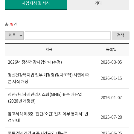
다.
사업지침 및 서식
기타
총
79
건
제목
등록일
2026년 정신건강사업안내(수정)
2026-03-05
정신건강복지법 일부 개정령(절차조력) 시행에 따
2026-01-15
른 서식 개정
정신건강사례관리시스템(MHIS) 표준 매뉴얼
2026-01-07
(2026년 개정판)
참고서식 제8호 ´진단(소견) 일치 여부 통지서´ 변
2025-07-28
경 안내
중독 정신건강 표준 사례관리 매뉴얼
2025-06-25