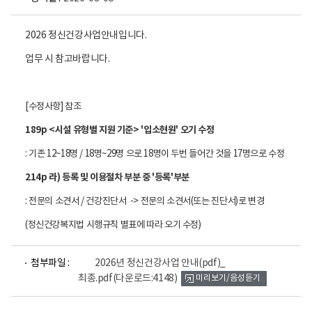
2026 정신건강사업안내입니다.
업무 시 참고바랍니다.
[수정사항] 참조
189p <시설 유형별 지원 기준> '입소현원' 오기 수정
: 기존 12~18명 / 18명~29명 으로 18명이 두번 들어간 것을 17명으로 수정
214p 라) 등록 및 이용절차 부분 중 '등록'부분
: 전문의 소견서 / 건강진단서 -> 전문의 소견서(또는 진단서)로 변경
(정신건강복지법 시행규칙 별표에 따라 오기 수정)
파
첨부파일 :
2026년 정신건강사업 안내(pdf)_
일
최종.pdf
(다운로드:4148)
미리보기/음성듣기
뷰
어
로