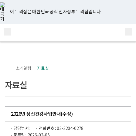
너
유
페
인
블
홈
비
튜
이
스
로
767px
브
스
타
그
이 누리집은 대한민국 공식 전자정부 누리집입니다.
이
북
그
하
램
보
전
통
건
체
합
복
메
검
지
부
뉴
색
국
립
정
신
소식알림
자료실
건
강
센
자료실
터
정
신
건
강
사
업
2026년 정신건강사업안내(수정)
부
로
고
담당부서 :
전화번호 :
02-2204-0278
등록일 :
2026-03-05