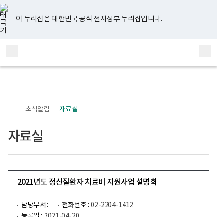
너
유
페
인
블
홈
비
튜
이
스
로
767px
브
스
타
그
이 누리집은 대한민국 공식 전자정부 누리집입니다.
이
북
그
하
램
보
전
통
건
체
합
복
메
검
지
부
뉴
색
국
립
정
신
소식알림
자료실
건
강
센
자료실
터
정
신
건
강
사
업
2021년도 정신질환자 치료비 지원사업 설명회
부
로
고
담당부서 :
전화번호 :
02-2204-1412
등록일 :
2021-04-20