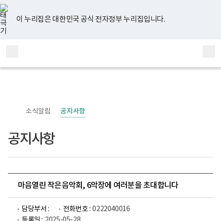
너
유
페
인
블
홈
비
튜
이
스
로
767px
브
스
타
그
이 누리집은 대한민국 공식 전자정부 누리집입니다.
이
북
그
하
램
보
전
통
건
체
합
복
메
검
지
부
뉴
색
국
립
정
신
소식알림
공지사항
건
강
센
공지사항
터
정
신
건
강
사
업
마음열린 작은음악회, 6악장에 여러분을 초대합니다
부
로
고
담당부서 :
전화번호 :
0222040016
등록일 :
2025-05-28