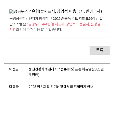
로
「2025년 중독 주요 지표 모음집」 발
국립정신건강센터가 창작한
간
저작물은
"공공누리 4유형(출처표시, 상업적 이용금지, 변경금
지)"
조건에 따라 이용 할 수 있습니다.
목록
이전글
정신건강사례관리시스템(MHIS) 표준 매뉴얼(2026년
개정판)
다음글
2025 정신과적 위기상황에서의 위험평가 안내