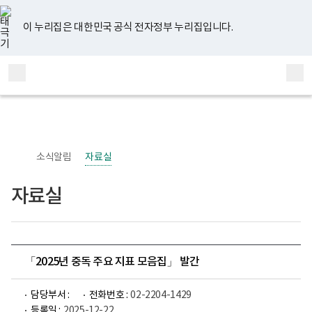
너
유
페
인
블
홈
비
튜
이
스
로
767px
브
스
타
그
이 누리집은 대한민국 공식 전자정부 누리집입니다.
이
북
그
하
램
보
전
통
건
체
합
복
메
검
지
부
뉴
색
국
립
정
신
소식알림
자료실
건
강
센
자료실
터
정
신
건
강
사
업
「2025년 중독 주요 지표 모음집」 발간
부
로
고
담당부서 :
전화번호 :
02-2204-1429
등록일 :
2025-12-22