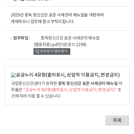
2025년 중독 정신건강 표준 사례관리 매뉴얼을 개정하여
게재하오니 업무에 참고 부탁드립니다.
파
첨부파일 :
중독정신건강 표준 사례관리 매뉴얼
일
(웹용최종).pdf
(다운로드:1198)
뷰
미리보기/음성듣기
어
로
중독 정신건강 표준 사례관리 매뉴얼
국립정신건강센터가 창작한
저
작물은
"공공누리 4유형(출처표시, 상업적 이용금지, 변경금지)"
조
건에 따라 이용 할 수 있습니다.
목록