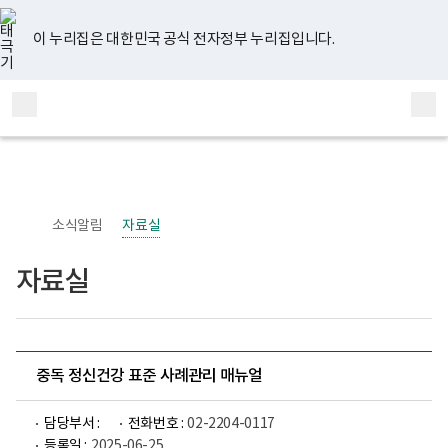
너
유
페
인
블
홈
비
튜
이
스
로
767px
브
스
타
그
이 누리집은 대한민국 공식 전자정부 누리집입니다.
이
북
그
하
램
보
전
통
건
체
합
복
메
검
지
부
뉴
색
국
립
정
신
소식알림
자료실
건
강
센
자료실
터
정
신
건
강
사
업
중독 정신건강 표준 사례관리 매뉴얼
부
로
고
담당부서 :
전화번호 :
02-2204-0117
등록일 :
2025-06-25