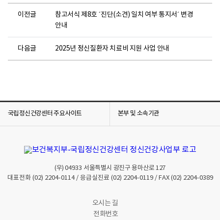
이전글
참고서식 제8호 ´진단(소견) 일치 여부 통지서´ 변경
안내
다음글
2025년 정신질환자 치료비 지원 사업 안내
국립정신건강센터 주요사이트
본부 및 소속기관
(우)
04933
서울특별시 광진구 용마산로 127
대표전화
(02) 2204-0114
/ 응급실진료
(02) 2204-0119
/ FAX
(02) 2204-0389
오시는 길
전화번호