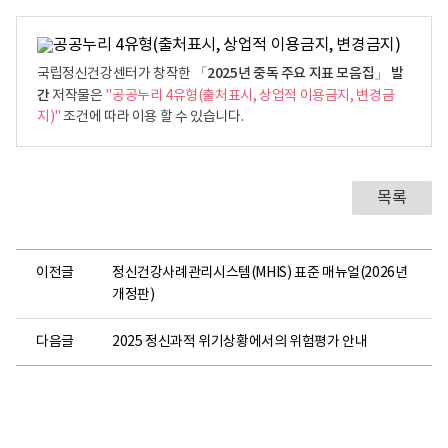
로
「2025년 중독 주요 지표 모음집」 발
국립정신건강센터가 창작한
간
저작물은
"공공누리 4유형(출처표시, 상업적 이용금지, 변경금
지)"
조건에 따라 이용 할 수 있습니다.
목록
이전글
정신건강사례관리시스템(MHIS) 표준 매뉴얼(2026년
개정판)
다음글
2025 정신과적 위기상황에서의 위험평가 안내