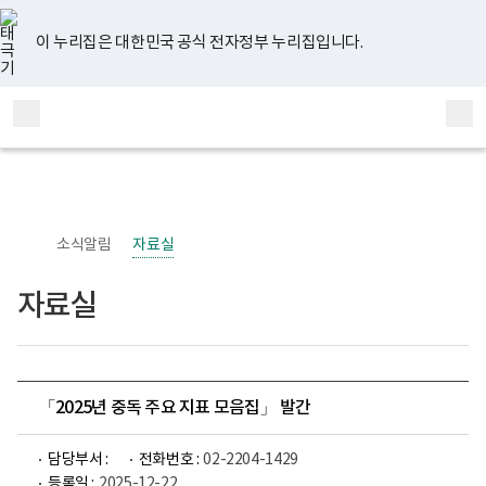
너
유
페
인
블
홈
비
튜
이
스
로
767px
브
스
타
그
이 누리집은 대한민국 공식 전자정부 누리집입니다.
이
북
그
하
램
보
전
통
건
체
합
복
메
검
지
부
뉴
색
국
립
정
신
소식알림
자료실
건
강
센
자료실
터
정
신
건
강
사
업
「2025년 중독 주요 지표 모음집」 발간
부
로
고
담당부서 :
전화번호 :
02-2204-1429
등록일 :
2025-12-22