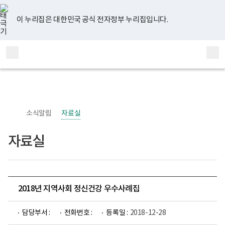
너
유
페
인
블
홈
비
튜
이
스
로
767px
브
스
타
그
이 누리집은 대한민국 공식 전자정부 누리집입니다.
이
북
그
하
램
보
전
통
건
체
합
복
메
검
지
부
뉴
색
국
립
정
신
소식알림
자료실
건
강
센
자료실
터
정
신
건
강
사
업
2018년 지역사회 정신건강 우수사례집
부
로
고
담당부서 :
전화번호 :
등록일 :
2018-12-28