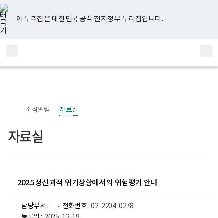
너
유
페
인
블
홈
비
튜
이
스
로
767px
브
스
타
그
이 누리집은 대한민국 공식 전자정부 누리집입니다.
이
북
그
하
램
보
전
통
건
체
합
복
메
검
지
부
뉴
색
국
립
정
신
소식알림
자료실
건
강
센
자료실
터
정
신
건
강
사
업
2025 정신과적 위기상황에서의 위험평가 안내
부
로
고
담당부서 :
전화번호 :
02-2204-0278
등록일 :
2025-12-19