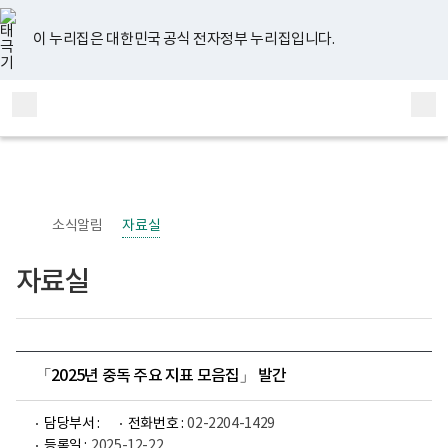
너
유
페
인
블
홈
비
튜
이
스
로
767px
브
스
타
그
이 누리집은 대한민국 공식 전자정부 누리집입니다.
이
북
그
하
램
보
전
통
건
체
합
복
메
검
지
부
뉴
색
국
립
정
신
소식알림
자료실
건
강
센
자료실
터
정
신
건
강
사
업
「2025년 중독 주요 지표 모음집」 발간
부
로
고
담당부서 :
전화번호 :
02-2204-1429
등록일 :
2025-12-22