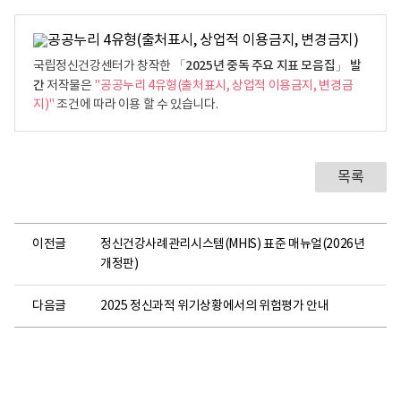
로
「2025년 중독 주요 지표 모음집」 발
국립정신건강센터가 창작한
간
저작물은
"공공누리 4유형(출처표시, 상업적 이용금지, 변경금
지)"
조건에 따라 이용 할 수 있습니다.
목록
이전글
정신건강사례관리시스템(MHIS) 표준 매뉴얼(2026년
개정판)
다음글
2025 정신과적 위기상황에서의 위험평가 안내