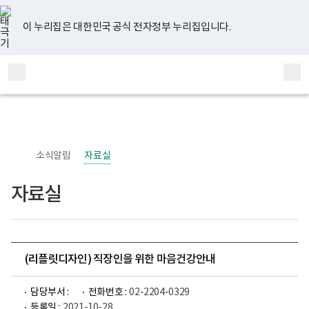
너
유
페
인
블
홈
비
튜
이
스
로
767px
브
스
타
그
이 누리집은 대한민국 공식 전자정부 누리집입니다.
이
북
그
하
램
보
전
통
건
체
합
복
메
검
지
부
뉴
색
국
립
정
신
소식알림
자료실
건
강
센
자료실
터
정
신
건
강
사
업
(리플릿디자인) 직장인을 위한 마음건강안내
부
로
고
담당부서 :
전화번호 :
02-2204-0329
등록일 :
2021-10-28