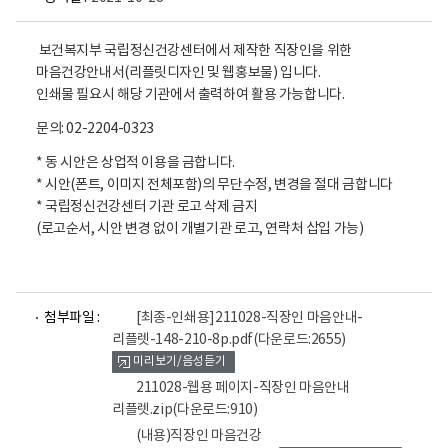
직
보건복지부 국립정신건강센터에서 제작한 직장인을 위한
장
마음건강안내서(리플릿디자인 및 웹홍보물) 입니다.
인
인쇄물 필요시 해당 기관에서 출력하여 활용 가능합니다.
을
위
문의: 02-2204-0323
한
* 동 시안은 상업적 이용을 금합니다.
마
* 시안(폰트, 이미지 전체포함)의 무단수정, 변경을 절대 금합니다
음
* 국립정신건강센터 기관 로고 삭제 금지
건
(로고순서, 시안 변경 없이 개별기관 로고, 연락처 삽입 가능)
강
안
내
파
파
서
첨부파일 :
[최종-인쇄용]211028-직장인 마음안내-
일
일
리플렛-148-210-8p.pdf
(다운로드:2655)
뷰
뷰
국
미리보기/음성듣기
어
어
립
로
로
211028-웹용 페이지-직장인 마음안내
정
리플렛.zip
(다운로드:910)
신
(내용)직장인 마음건강
건