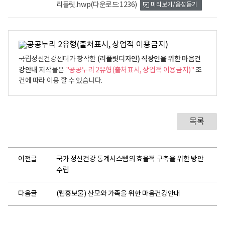
리플릿.hwp
(다운로드:1236)
강
미리보기/음성듣기
센
터
*
직
(리플릿디자인) 직장인을 위한 마음건
국립정신건강센터가 창작한
무
강안내
저작물은
"공공누리 2유형(출처표시, 상업적 이용금지)"
조
스
건에 따라 이용 할 수 있습니다.
트
레
스
목록
란
?
직
이전글
국가 정신건강 통계시스템의 효율적 구축을 위한 방안
무
수립
스
트
다음글
(웹홍보물) 산모와 가족을 위한 마음건강안내
레
스
란