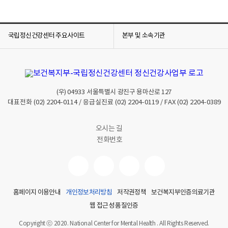
,
맡
은
업
국립정신건강센터 주요사이트
본부 및 소속기관
무
와
관
련
된
(우)
04933
서울특별시 광진구 용마산로 127
대표전화
(02) 2204-0114
/ 응급실진료
(02) 2204-0119
/ FAX
(02) 2204-0389
직
간
접
오시는 길
적
전화번호
인
요
인
,
업
홈페이지 이용안내
개인정보처리방침
저작권정책
보건복지부인증의료기관
무
웹 접근성 품질인증
환
Copyright ⓒ 2020. National Center for Mental Health . All Rights Reserved.
경