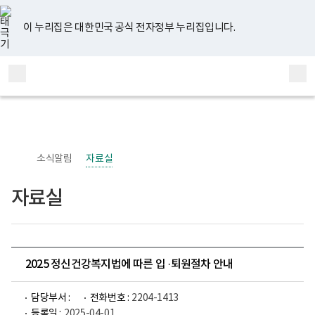
너
유
페
인
블
홈
비
튜
이
스
로
767px
브
스
타
그
이 누리집은 대한민국 공식 전자정부 누리집입니다.
이
북
그
하
램
보
전
통
건
체
합
복
메
검
지
부
뉴
색
국
립
정
신
소식알림
자료실
건
강
센
자료실
터
정
신
건
강
사
업
2025 정신건강복지법에 따른 입 ·퇴원절차 안내
부
로
고
담당부서 :
전화번호 :
2204-1413
등록일 :
2025-04-01