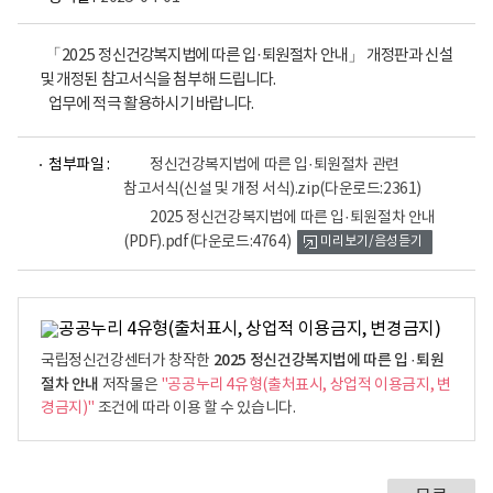
「2025 정신건강복지법에 따른 입·퇴원절차 안내」 개정판과 신설
및 개정된 참고서식을 첨부해 드립니다.
업무에 적극 활용하시기 바랍니다.
파
첨부파일 :
정신건강복지법에 따른 입·퇴원절차 관련
일
참고서식(신설 및 개정 서식).zip
(다운로드:2361)
뷰
어
2025 정신건강복지법에 따른 입·퇴원절차 안내
로
(PDF).pdf
(다운로드:4764)
미리보기/음성듣기
2025 정신건강복지법에 따른 입 ·퇴원
국립정신건강센터가 창작한
절차 안내
저작물은
"공공누리 4유형(출처표시, 상업적 이용금지, 변
경금지)"
조건에 따라 이용 할 수 있습니다.