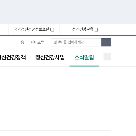
국가정신건강정보포털
정신건강교육
새
새
창
창
통
검
홈
사이트맵
합
색
검
선
색
정신건강정책
정신건강사업
소식알림
택
됨