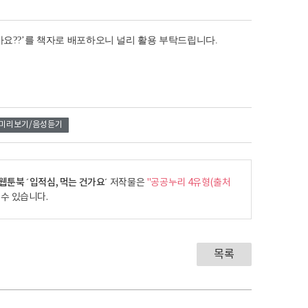
가요
??’
를 책자로 배포하오니 널리 활용 부탁드립니다
.
미리보기/음성듣기
툰북 ´입적심, 먹는 건가요´
저작물은
"공공누리 4유형(출처
 수 있습니다.
목록