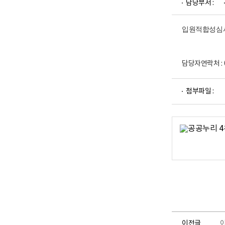
담당부서 :
업
부
로
고
입원적합성심사
담당자연락처 : 0
파
첨부파일 :
일
뷰
어
로
이전글