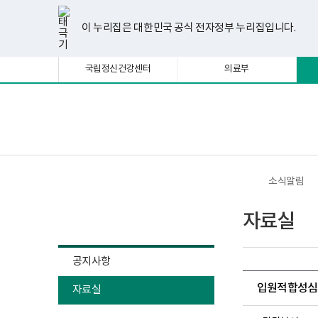
너
한
파
pdf
플
유
페
인
블
선
홈
비
글
워
뷰
래
튜
이
스
로
택
1180px
뷰
포
어
시
브
스
타
그
이 누리집은 대한민국 공식 전자정부 누리집입니다.
됨
이
어
인
프
뷰
북
그
상
프
트
로
어
램
로
뷰
그
프
국립정신건강센터
의료부
그
어
램
로
램
프
다
그
다
로
운
램
운
그
로
다
로
램
드
운
보
전
드
다
로
건
체
운
드
복
메
로
지
뉴
드
부
국
소식알림
립
정
소식알림
신
자료실
건
강
센
터
공지사항
정
신
입원적합성심사
자료실
건
강
사