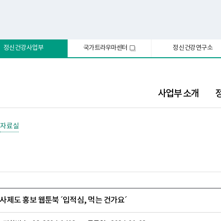
정신건강사업부
국가트라우마센터
정신건강연구소
새
창
사업부 소개
자료실
제도 홍보 웹툰북 ´입적심, 먹는 건가요´