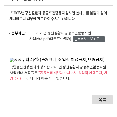
「2025년 정신질환자 공공후견활동지원사업 안내」를 붙임과 같이
게시하오니 업무에 참고하여 주시기 바랍니다.
파
첨부파일 :
2025년 정신질환자 공공후견활동지원
일
사업안내.pdf
(다운로드:569)
미리보기/음성듣기
뷰
어
로
2025년 정신질환자 공공후견활동지원
국립정신건강센터가 창작한
사업 안내
저작물은
"공공누리 4유형(출처표시, 상업적 이용금지, 변
경금지)"
조건에 따라 이용 할 수 있습니다.
목록