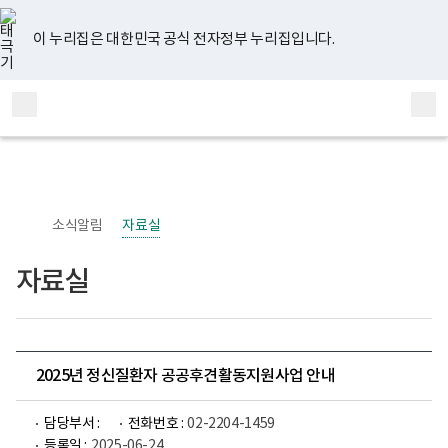
너
유
페
인
블
홈
비
튜
이
스
로
767px
브
스
타
그
이 누리집은 대한민국 공식 전자정부 누리집입니다.
이
북
그
하
램
보
전
통
건
체
합
복
메
검
지
부
뉴
색
국
립
정
신
소식알림
자료실
건
강
센
자료실
터
정
신
건
강
사
업
2025년 정신질환자 공공후견활동지원사업 안내
부
로
고
담당부서 :
전화번호 :
02-2204-1459
등록일 :
2025-06-24