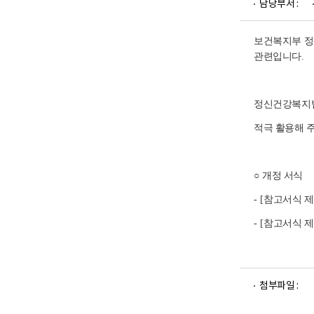
담당부서 :
업
부
로
고
보건복지부 
관련입니다
.
정신건강복지
적극 활용해 
○
개정 서식
- [
참고서식 제
- [
참고서식 제
파
파
첨부파일 :
일
일
뷰
뷰