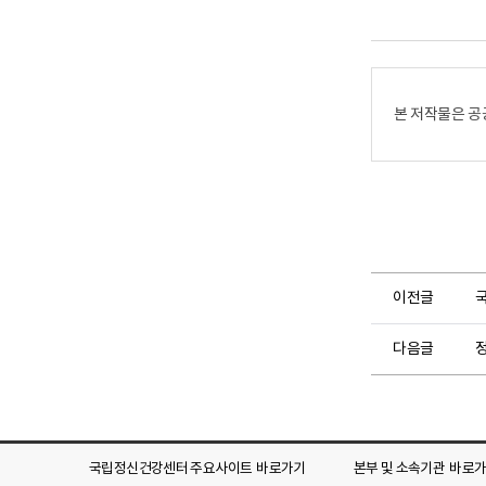
어
어
로
로
본 저작물은 공
이전글
다음글
정
국립정신건강센터 주요사이트
바로가기
본부 및 소속기관
바로