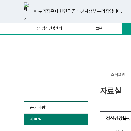
너
한
파
pdf
플
유
페
인
블
선
홈
비
글
워
뷰
래
튜
이
스
로
택
1180px
뷰
포
어
시
브
스
타
그
이 누리집은 대한민국 공식 전자정부 누리집입니다.
됨
이
어
인
프
뷰
북
그
상
프
트
로
어
램
로
뷰
그
프
국립정신건강센터
의료부
그
어
램
로
램
프
다
그
다
로
운
램
운
그
로
다
로
램
드
운
보
전
드
다
로
건
체
운
드
복
메
로
지
뉴
드
부
국
소식알림
립
정
소식알림
신
자료실
건
강
센
터
공지사항
정
신
정신건강복지법
자료실
건
강
사