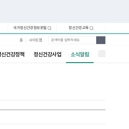
국가정신건강정보포털
정신건강교육
새
새
창
창
통
검
홈
사이트맵
합
색
검
선
색
정신건강정책
정신건강사업
소식알림
택
됨