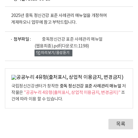
2025년 중독 정신건강 표준 사례관리 매뉴얼을 개정하여
게재하오니 업무에 참고 부탁드립니다.
파
첨부파일 :
중독정신건강 표준 사례관리 매뉴얼
일
(웹용최종).pdf
(다운로드:1198)
뷰
미리보기/음성듣기
어
로
중독 정신건강 표준 사례관리 매뉴얼
국립정신건강센터가 창작한
저
작물은
"공공누리 4유형(출처표시, 상업적 이용금지, 변경금지)"
조
건에 따라 이용 할 수 있습니다.
목록