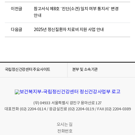
이전글
참고서식 제8호 ´진단(소견) 일치 여부 통지서´ 변경
안내
다음글
2025년 정신질환자 치료비 지원 사업 안내
국립정신건강센터 주요사이트
본부 및 소속기관
(우)
04933
서울특별시 광진구 용마산로 127
대표전화
(02) 2204-0114
/ 응급실진료
(02) 2204-0119
/ FAX
(02) 2204-0389
오시는 길
전화번호