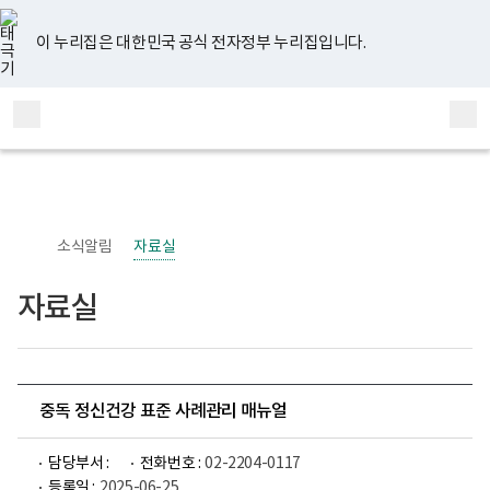
너
유
페
인
블
홈
비
튜
이
스
로
767px
브
스
타
그
이 누리집은 대한민국 공식 전자정부 누리집입니다.
이
북
그
하
램
보
전
통
건
체
합
복
메
검
지
부
뉴
색
국
립
정
신
소식알림
자료실
건
강
센
자료실
터
정
신
건
강
사
업
중독 정신건강 표준 사례관리 매뉴얼
부
로
고
담당부서 :
전화번호 :
02-2204-0117
등록일 :
2025-06-25