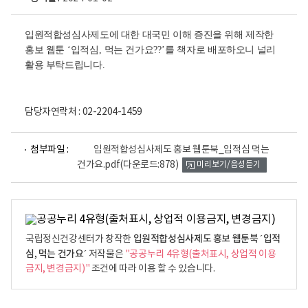
입원적합성심사제도에 대한 대국민 이해 증진을 위해 제작한
홍보 웹툰
‘
입적심
,
먹는 건가요
??’
를 책자로 배포하오니 널리
활용 부탁드립니다
.
담당자연락처 : 02-2204-1459
파
첨부파일 :
입원적합성심사제도 홍보 웹툰북_입적심 먹는
일
건가요.pdf
(다운로드:878)
미리보기/음성듣기
뷰
어
로
입원적합성심사제도 홍보 웹툰북 ´입적
국립정신건강센터가 창작한
심, 먹는 건가요´
저작물은
"공공누리 4유형(출처표시, 상업적 이용
금지, 변경금지)"
조건에 따라 이용 할 수 있습니다.