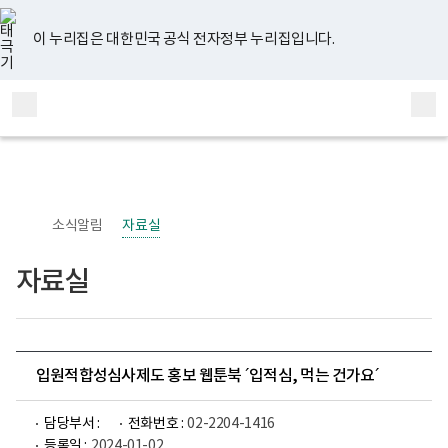
너
유
페
인
블
홈
비
튜
이
스
로
767px
브
스
타
그
이 누리집은 대한민국 공식 전자정부 누리집입니다.
이
북
그
하
램
보
전
통
건
체
합
복
메
검
지
부
뉴
색
국
립
정
신
소식알림
자료실
건
강
센
자료실
터
정
신
건
강
사
업
입원적합성심사제도 홍보 웹툰북 ´입적심, 먹는 건가요´
부
로
고
담당부서 :
전화번호 :
02-2204-1416
등록일 :
2024-01-02