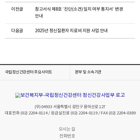
이전글
참고서식 제8호 ´진단(소견) 일치 여부 통지서´ 변경
안내
다음글
2025년 정신질환자 치료비 지원 사업 안내
국립정신건강센터 주요사이트
본부 및 소속기관
(우)
04933
서울특별시 광진구 용마산로 127
대표전화
(02) 2204-0114
/ 응급실진료
(02) 2204-0119
/ FAX
(02) 2204-0389
오시는 길
전화번호