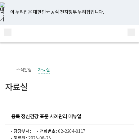
너
유
페
인
블
홈
비
튜
이
스
로
767px
브
스
타
그
이 누리집은 대한민국 공식 전자정부 누리집입니다.
이
북
그
하
램
보
전
통
건
체
합
복
메
검
지
부
뉴
색
국
립
정
신
소식알림
자료실
건
강
센
자료실
터
정
신
건
강
사
업
중독 정신건강 표준 사례관리 매뉴얼
부
로
고
담당부서 :
전화번호 :
02-2204-0117
등록일 :
2025-06-25