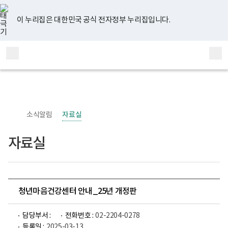
너
유
페
인
블
홈
비
튜
이
스
로
767px
브
스
타
그
이 누리집은 대한민국 공식 전자정부 누리집입니다.
이
북
그
하
램
보
전
통
건
체
합
복
메
검
지
부
뉴
색
국
립
정
신
소식알림
자료실
건
강
센
자료실
터
정
신
건
강
사
업
청년마음건강센터 안내_25년 개정판
부
로
고
담당부서 :
전화번호 :
02-2204-0278
등록일 :
2025-03-13