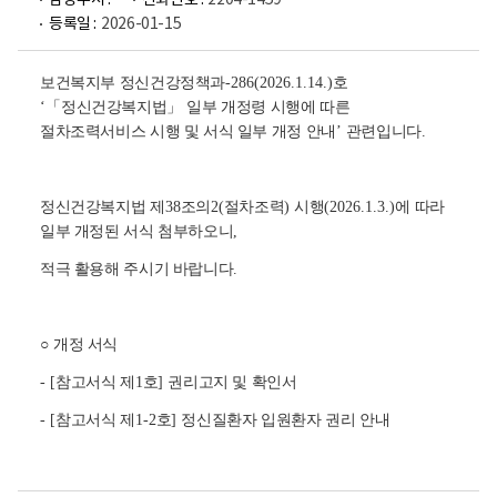
담당부서 :
전화번호 :
2204-1459
등록일 :
2026-01-15
보건복지부 정신건강정책과
-286(2026.1.14.)
호
‘
「
정신건강복지법
」
일부 개정령 시행에 따른
절차조력서비스 시행 및 서식 일부 개정 안내
’
관련입니다
.
정신건강복지법 제
38
조의
2(
절차조력
)
시행
(2026.1.3.)
에 따라
일부 개정된 서식 첨부하오니
,
적극 활용해 주시기 바랍니다
.
○
개정 서식
- [
참고서식 제
1
호
]
권리고지 및 확인서
- [
참고서식 제
1-2
호
]
정신질환자 입원환자 권리 안내