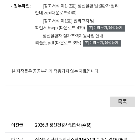
파
파
첨부파일 :
[참고서식 제1-2호] 정신질환 입원환자 권리
일
일
안내.zip
(다운로드:440)
뷰
뷰
어
어
[참고서식 제1호] 권리고지 및
로
로
확인서.hwpx
(다운로드:439)
미리보기/음성듣기
정신질환자 절차조력지원사업 안내
리플릿.pdf
(다운로드:395)
미리보기/음성듣기
본 저작물은 공공누리가 적용되지 않는 자료입니다.
목록
이전글
2026년 정신건강사업안내(수정)