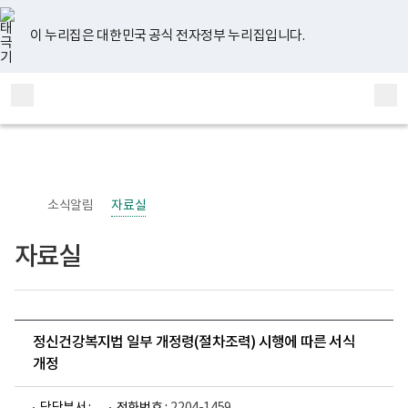
너
유
페
인
블
홈
비
튜
이
스
로
767px
브
스
타
그
이 누리집은 대한민국 공식 전자정부 누리집입니다.
이
북
그
하
램
보
전
통
건
체
합
복
메
검
지
부
뉴
색
국
립
정
신
소식알림
자료실
건
강
센
자료실
터
정
신
건
강
사
업
정신건강복지법 일부 개정령(절차조력) 시행에 따른 서식
부
개정
로
고