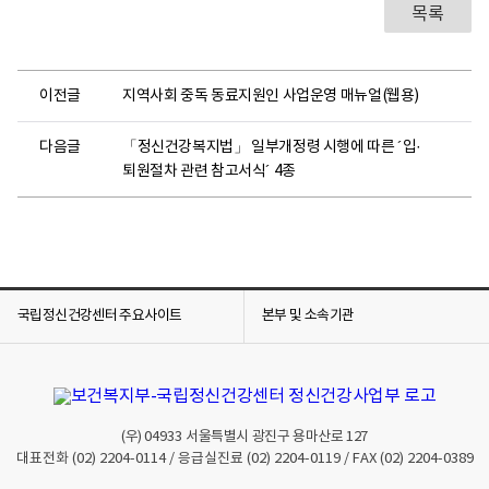
목록
이전글
지역사회 중독 동료지원인 사업운영 매뉴얼(웹용)
다음글
「정신건강복지법」 일부개정령 시행에 따른 ´입·
퇴원절차 관련 참고서식´ 4종
국립정신건강센터 주요사이트
본부 및 소속기관
(우)
04933
서울특별시 광진구 용마산로 127
대표전화
(02) 2204-0114
/ 응급실진료
(02) 2204-0119
/ FAX
(02) 2204-0389