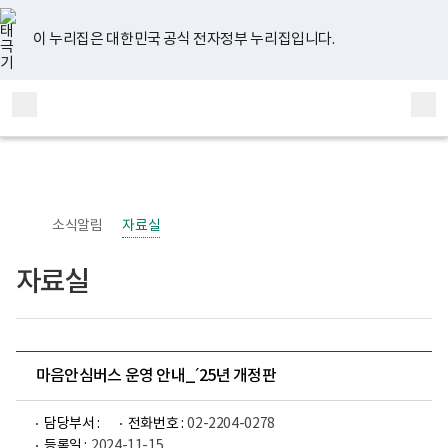
너
유
페
인
블
홈
비
튜
이
스
로
767px
브
스
타
그
이 누리집은 대한민국 공식 전자정부 누리집입니다.
이
북
그
하
램
보
전
통
건
체
합
복
메
검
지
부
뉴
색
국
립
정
신
소식알림
자료실
건
강
센
자료실
터
정
신
건
강
사
업
마음안심버스 운영 안내_´25년 개정판
부
로
고
담당부서 :
전화번호 :
02-2204-0278
등록일 :
2024-11-15