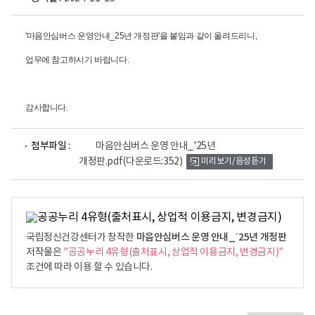
'마음안심버스 운영안내_25년 개정판'을 붙임과 같이 올려드리니,
업무에 참고하시기 바랍니다.
감사합니다.
파
첨부파일 :
마음안심버스 운영 안내_'25년
일
개정판.pdf
(다운로드:352)
미리보기/음성듣기
뷰
어
로
마음안심버스 운영 안내_´25년 개정판
국립정신건강센터가 창작한
저작물은
"공공누리 4유형(출처표시, 상업적 이용금지, 변경금지)"
조건에 따라 이용 할 수 있습니다.