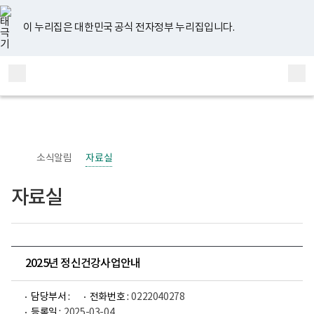
너
유
페
인
블
홈
비
튜
이
스
로
767px
브
스
타
그
이 누리집은 대한민국 공식 전자정부 누리집입니다.
이
북
그
하
램
보
전
통
건
체
합
복
메
검
지
부
뉴
색
국
립
정
신
소식알림
자료실
건
강
센
자료실
터
정
신
건
강
사
업
2025년 정신건강사업안내
부
로
고
담당부서 :
전화번호 :
0222040278
등록일 :
2025-03-04