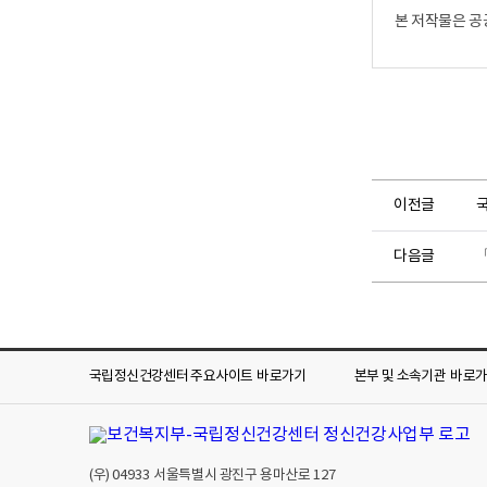
본 저작물은 공
이전글
국
다음글
국립정신건강센터 주요사이트
바로가기
본부 및 소속기관
바로
(우)
04933
서울특별시 광진구 용마산로 127