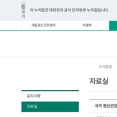
너
한
파
pdf
플
유
페
인
블
선
홈
비
글
워
뷰
래
튜
이
스
로
택
1180px
뷰
포
어
시
브
스
타
그
이 누리집은 대한민국 공식 전자정부 누리집입니다.
됨
이
어
인
프
뷰
북
그
상
프
트
로
어
램
로
뷰
그
프
국립정신건강센터
의료부
그
어
램
로
램
프
다
그
다
로
운
램
운
그
로
다
로
램
드
운
보
전
드
다
로
건
체
운
드
복
메
로
지
뉴
드
부
국
소식알림
립
정
소식알림
신
자료실
건
강
센
터
공지사항
정
신
국가 정신건강
자료실
건
강
사