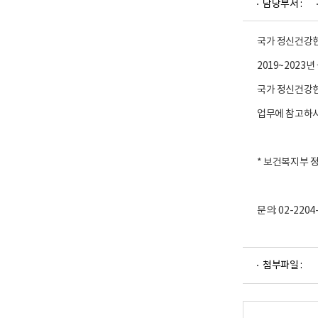
담당부서 :
업
부
로
고
국가 정신건강현
2019~202
국가 정신건강현
업무에 참고하
* 보건복지부 
문의: 02-22
파
첨부파일 :
일
뷰
어
로