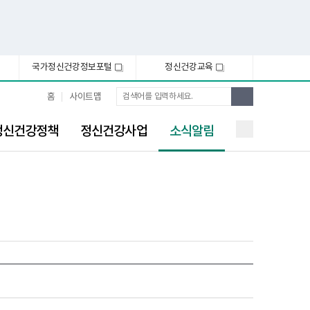
국가정신건강정보포털
정신건강교육
새
새
창
창
통
검
홈
사이트맵
합
색
검
선
색
정신건강정책
정신건강사업
소식알림
택
됨