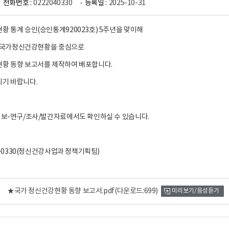
전화번호 :
0222040330
등록일 :
2025-10-31
황 통계 승인(승인통계920023호) 5주년을 맞이해
3년 국가정신건강현황을 중심으로
황 동향 보고서를 제작하여 배포합니다.
시기 바랍니다.
정보-연구/조사/발간자료에서도 확인하실 수 있습니다.
04-0330(정신건강사업과 정책기획팀)
★국가 정신건강현황 동향 보고서.pdf
(다운로드:699)
미리보기/음성듣기