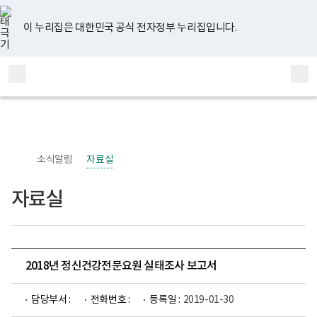
너
유
페
인
블
홈
비
튜
이
스
로
767px
브
스
타
그
이 누리집은 대한민국 공식 전자정부 누리집입니다.
이
북
그
하
램
보
전
통
건
체
합
복
메
검
지
부
뉴
색
국
립
정
신
소식알림
자료실
건
강
센
자료실
터
정
신
건
강
사
업
2018년 정신건강전문요원 실태조사 보고서
부
로
고
담당부서 :
전화번호 :
등록일 :
2019-01-30